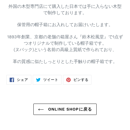
外国の木型専門店にて購入した日本では手に入らない木型
で制作しております。
保管用の帽子箱にお入れしてお届けいたします。
1893年創業、京都の老舗の箱屋さん『鈴木松風堂』で1点ず
つオリジナルで制作している帽子箱です。
(ヌバック)という名前の高級上質紙で作られており、
革の質感に似たしっとりとした手触りの帽子箱です。
FACEBOOK
TWITTER
PINTEREST
シェア
ツイート
ピンする
で
に
で
シ
投
ピ
ェ
稿
ン
ア
す
す
す
る
る
る
ONLINE SHOPに戻る