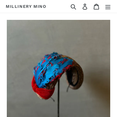
コ
検索
ログイン
カート
MILLINERY MINO
ン
テ
ン
ツ
に
ス
キ
ッ
プ
す
る