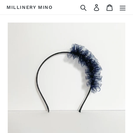
コ
検索
ログイン
カート
MILLINERY MINO
ン
テ
ン
ツ
に
ス
キ
ッ
プ
す
る