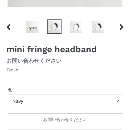
前
次
の
の
ス
ス
mini fringe headband
ラ
ラ
イ
イ
通
お問い合わせください
ド
ド
常
Tax in
価
格
色
お問い合わせください