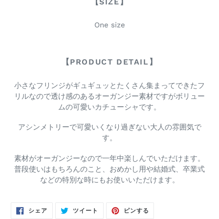
【SIZE】
One size
【PRODUCT DETAIL】
小さなフリンジが
ギュギュッとたくさん
集まってできたフ
リルなので透け感のあるオーガンジー素材ですがボリュー
ムの可愛いカチューシャです。
アシンメトリーで可愛いくなり過ぎない大人の雰囲気で
す。
素材がオーガンジーなので一年中楽しんでいただけます。
普段使いはもちろんのこと、おめかし用や結婚式、卒業式
などの特別な時にもお使いいただけます。
FACEBOOK
TWITTER
PINTEREST
シェア
ツイート
ピンする
で
に
で