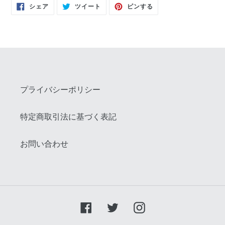
FACEBOOK
TWITTER
PINTEREST
シェア
ツイート
ピンする
で
に
で
シ
投
ピ
ェ
稿
ン
ア
す
す
す
る
る
る
プライバシーポリシー
特定商取引法に基づく表記
お問い合わせ
Facebook
Twitter
Instagram