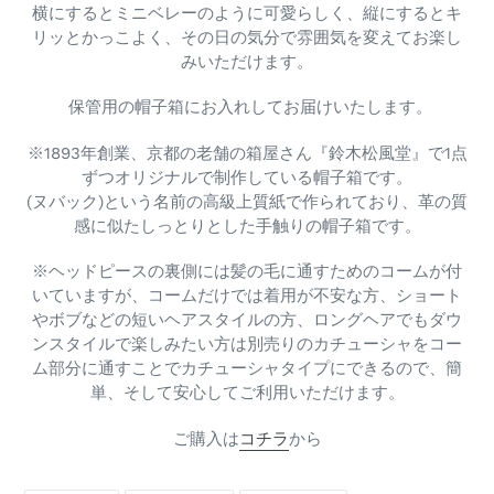
横にするとミニベレーのように可愛らしく、縦にするとキ
リッとかっこよく、その日の気分で雰囲気を変えてお楽し
みいただけます。
保管用の帽子箱にお入れしてお届けいたします。
※1893年創業、京都の老舗の箱屋さん『鈴木松風堂』で1点
ずつオリジナルで制作している帽子箱です。
(ヌバック)という名前の高級上質紙で作られており、革の質
感に似たしっとりとした手触りの帽子箱です。
※ヘッドピースの裏側には髪の毛に通すためのコームが付
いていますが、コームだけでは着用が不安な方、ショート
やボブなどの短いヘアスタイルの方、ロングヘアでもダウ
ンスタイルで楽しみたい方は別売りのカチューシャをコー
ム部分に通すことでカチューシャタイプにできるので、簡
単、そして安心してご利用いただけます。
ご購入は
コチラ
から