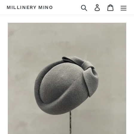
コ
検索
ログイン
カート
MILLINERY MINO
ン
テ
ン
ツ
に
ス
キ
ッ
プ
す
る