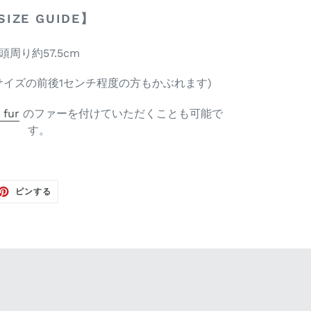
SIZE GUIDE】
頭周り約57.5cm
サイズの前後1センチ程度の方もかぶれます)
 fur
のファーを付けていただくことも可能で
す。
TTER
PINTEREST
ピンする
で
ピ
ン
す
る