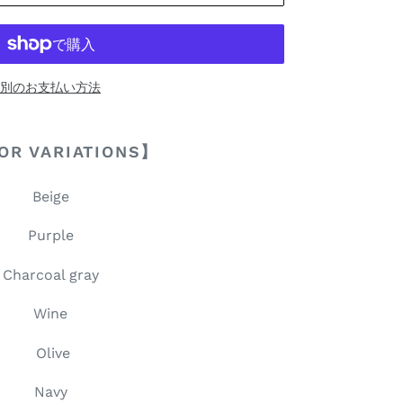
別のお支払い方法
OR VARIATIONS】
Beige
Purple
Charcoal gray
Wine
Olive
Navy