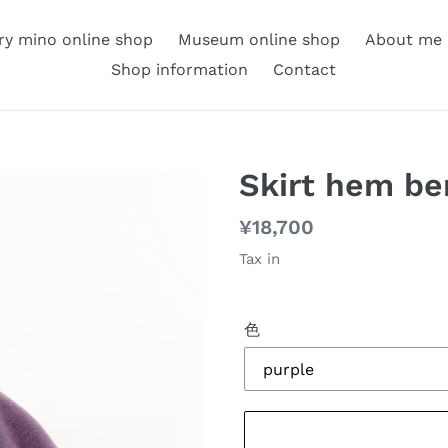
ery mino online shop
Museum online shop
About me
Shop information
Contact
Skirt hem be
通
¥18,700
常
Tax in
価
格
色