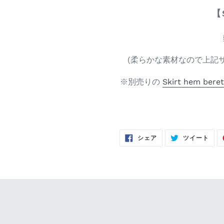
【
(柔らかな素材なので上記
※別売りの
Skirt hem beret
FACEBOOK
TWI
シェア
ツイート
で
に
シ
投
ェ
稿
ア
す
す
る
る