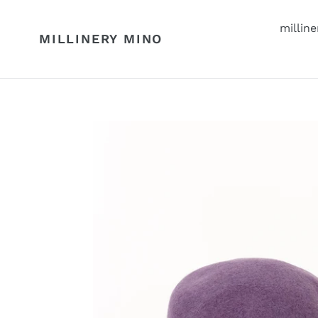
コ
ン
millin
MILLINERY MINO
テ
ン
ツ
に
ス
キ
ッ
プ
す
る